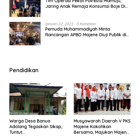
Tim Operasi Pekat Polresta Mamuju,
Jaring Anak Remaja Konsumsi Boje Di
Wisma
Januari 22, 2023
0 Komentar
Pemuda Muhammadiyah Minta
Rancangan APBD Majene Diuji Publik di
Warung Kopi
Pendidikan
Warga Desa Banua
Musyawarah Daerah V PKS
Adolang Tegaskan Sikap,
Majene Kokohkan
Tuntut
Bersama, Majukan Majene
Pertanggungjawaban Eks
untuk Indonesia