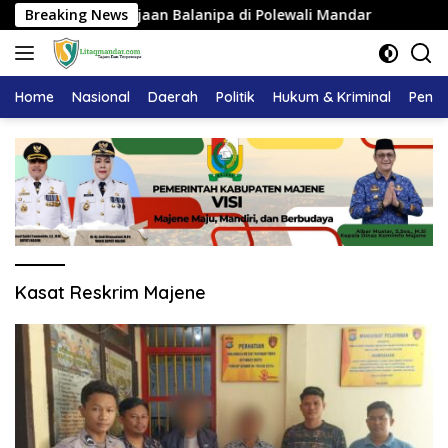
Langsung
u Adat Kerajaan Balanipa di Polewali Mandar
Breaking News
Pemkab M
ke
konten
Home
Nasional
Daerah
Politik
Hukum & Kriminal
Pendi
Kasat Reskrim Majene