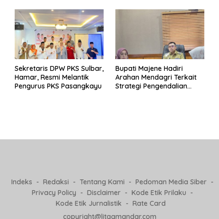
Pj Kepala Desa
Sekretaris DPW PKS Sulbar,
Bupati Majene Hadiri
Hamar, Resmi Melantik
Arahan Mendagri Terkait
Pengurus PKS Pasangkayu
Strategi Pengendalian
Inflasi 2025
Indeks
Redaksi
Tentang Kami
Pedoman Media Siber
Privacy Policy
Disclaimer
Kode Etik Prilaku
Kode Etik Jurnalistik
Rate Card
copyright@litaqmandar.com