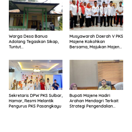
Warga Desa Banua
Musyawarah Daerah V PKS
Adolang Tegaskan Sikap,
Majene Kokohkan
Tuntut
Bersama, Majukan Majene
Pertanggungjawaban Eks
untuk Indonesia
Pj Kepala Desa
Sekretaris DPW PKS Sulbar,
Bupati Majene Hadiri
Hamar, Resmi Melantik
Arahan Mendagri Terkait
Pengurus PKS Pasangkayu
Strategi Pengendalian
Inflasi 2025