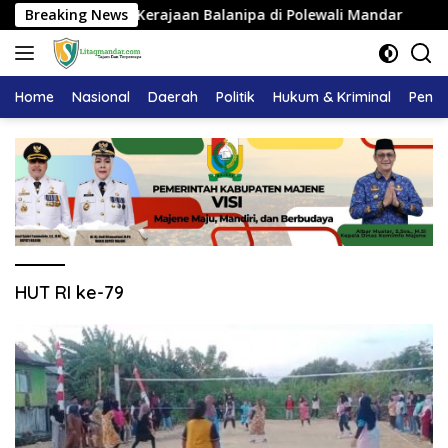
Langsung
gku Adat Kerajaan Balanipa di Polewali Mandar
Breaking News
Pemkab
ke
konten
Home
Nasional
Daerah
Politik
Hukum & Kriminal
Pendi
HUT RI ke-79