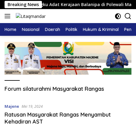
Langsung
kuhan Pemangku Adat Kerajaan Balanipa di Polewali Mandar
Breaking News
ke
konten
Home
Nasional
Daerah
Politik
Hukum & Kriminal
Pendi
Forum silaturahmi Masyarakat Rangas
Majene
Mei 19, 2024
Ratusan Masyarakat Rangas Menyambut
Kehadiran AST