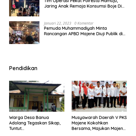
Tim Operasi Pekat Polresta Mamuju,
Jaring Anak Remaja Konsumsi Boje Di
Wisma
Januari 22, 2023
0 Komentar
Pemuda Muhammadiyah Minta
Rancangan APBD Majene Diuji Publik di
Warung Kopi
Pendidikan
Warga Desa Banua
Musyawarah Daerah V PKS
Adolang Tegaskan Sikap,
Majene Kokohkan
Tuntut
Bersama, Majukan Majene
Pertanggungjawaban Eks
untuk Indonesia