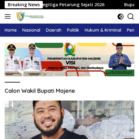
Langsung
a Sandeq Segitiga Petarung Sejati 2026
Breaking News
Bupati Majene
ke
konten
Home
Nasional
Daerah
Politik
Hukum & Kriminal
Pendi
Calon Wakil Bupati Majene