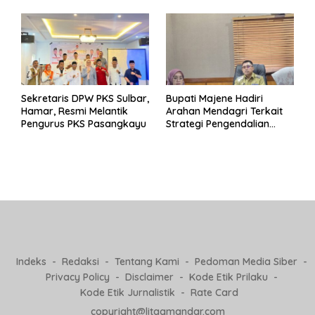
Pj Kepala Desa
Sekretaris DPW PKS Sulbar,
Bupati Majene Hadiri
Hamar, Resmi Melantik
Arahan Mendagri Terkait
Pengurus PKS Pasangkayu
Strategi Pengendalian
Inflasi 2025
Indeks
Redaksi
Tentang Kami
Pedoman Media Siber
Privacy Policy
Disclaimer
Kode Etik Prilaku
Kode Etik Jurnalistik
Rate Card
copyright@litaqmandar.com