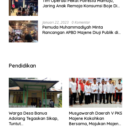
Tim Operasi Pekat Polresta Mamuju,
Jaring Anak Remaja Konsumsi Boje Di
Wisma
Januari 22, 2023
0 Komentar
Pemuda Muhammadiyah Minta
Rancangan APBD Majene Diuji Publik di
Warung Kopi
Pendidikan
Warga Desa Banua
Musyawarah Daerah V PKS
Adolang Tegaskan Sikap,
Majene Kokohkan
Tuntut
Bersama, Majukan Majene
Pertanggungjawaban Eks
untuk Indonesia