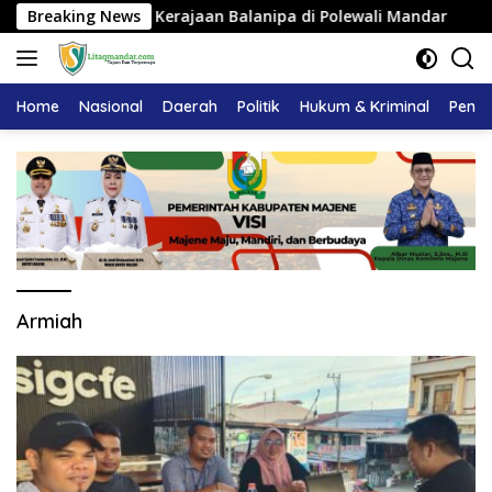
Langsung
mangku Adat Kerajaan Balanipa di Polewali Mandar
Breaking News
Pem
ke
konten
Home
Nasional
Daerah
Politik
Hukum & Kriminal
Pendi
Armiah