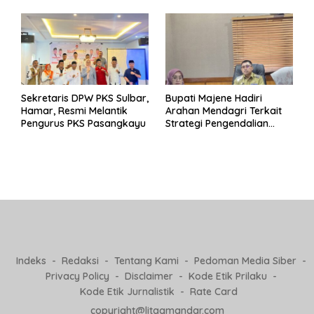
Pj Kepala Desa
Sekretaris DPW PKS Sulbar,
Bupati Majene Hadiri
Hamar, Resmi Melantik
Arahan Mendagri Terkait
Pengurus PKS Pasangkayu
Strategi Pengendalian
Inflasi 2025
Indeks
Redaksi
Tentang Kami
Pedoman Media Siber
Privacy Policy
Disclaimer
Kode Etik Prilaku
Kode Etik Jurnalistik
Rate Card
copyright@litaqmandar.com