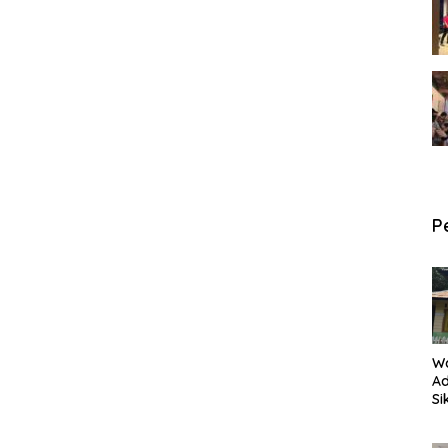
P
W
Ad
Si
P
an