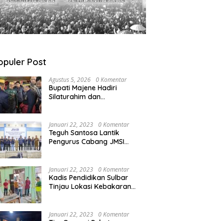
opuler Post
Agustus 5, 2026
0 Komentar
Bupati Majene Hadiri
Silaturahim dan
Pengukuhan Pemangku
Adat Kerajaan Balanipa di
Polewali Mandar
Januari 22, 2023
0 Komentar
Teguh Santosa Lantik
Pengurus Cabang JMSI
Lebak Banten
Januari 22, 2023
0 Komentar
Kadis Pendidikan Sulbar
Tinjau Lokasi Kebakaran
di SMAN 1 Malunda
Januari 22, 2023
0 Komentar