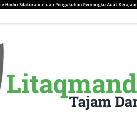
aturahim dan Pengukuhan Pemangku Adat Kerajaan Balanipa di 