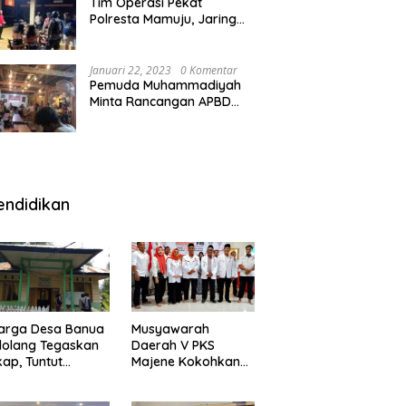
Tim Operasi Pekat
Polresta Mamuju, Jaring
Anak Remaja Konsumsi
Boje Di Wisma
Januari 22, 2023
0 Komentar
Pemuda Muhammadiyah
Minta Rancangan APBD
Majene Diuji Publik di
Warung Kopi
endidikan
arga Desa Banua
Musyawarah
olang Tegaskan
Daerah V PKS
kap, Tuntut
Majene Kokohkan
ertanggungjawab
Bersama, Majukan
 Eks Pj Kepala
Majene untuk