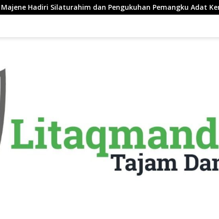
turahim dan Pengukuhan Pemangku Adat Kerajaan Balanipa di P