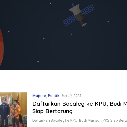
Majene
,
Politik
Mei 10, 2023
Daftarkan Bacaleg ke KPU, Budi M
Siap Bertarung
Daftarkan Bacaleg ke KPU, Budi Mansur: PKS Siap Ber