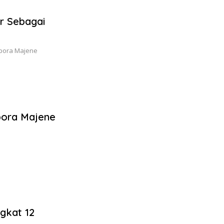
r Sebagai
kpora Majene
pora Majene
gkat 12