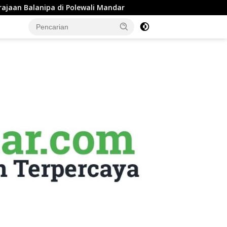
olewali Mandar
Pemkab Majene Terapkan Sistem Payroll