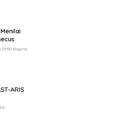
 Menilai
Becus
an DPRD Majene
AST-ARIS
lid