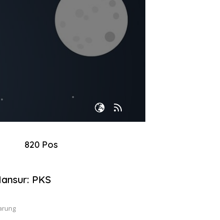
820 Pos
ansur: PKS
tarung