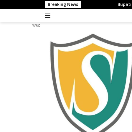
Langsung
Breaking News
Bupati Majene Hadiri Sila
ke
konten
tutup