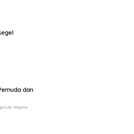
segel
 Pemuda dan
aga Kab. Majene