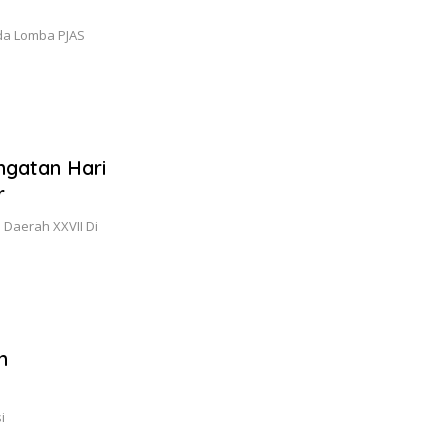
da Lomba PJAS
ngatan Hari
r
 Daerah XXVII Di
n
i